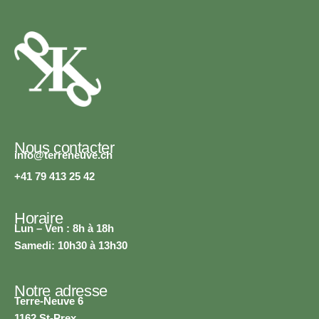
Nous contacter
info@terreneuve.ch
+41 79 413 25 42
Horaire
Lun – Ven : 8h à 18h
Samedi: 10h30 à 13h30
Notre adresse
Terre-Neuve 6
1162 St-Prex