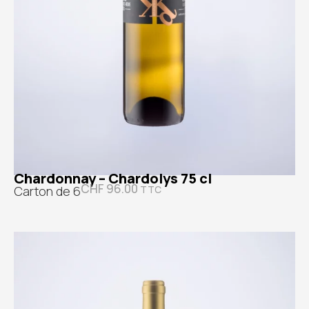
Chardonnay – Chardolys 75 cl
CHF
96.00
Carton de 6
TTC